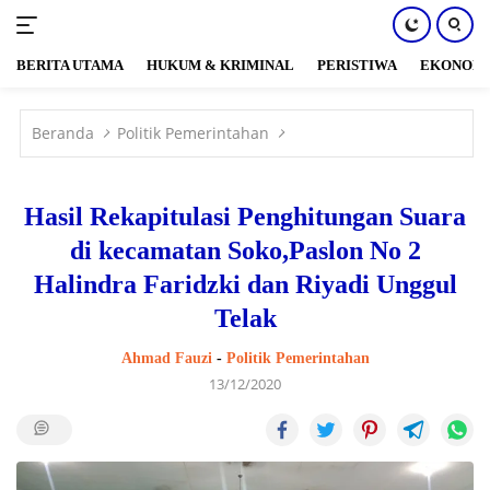
BERITA UTAMA
HUKUM & KRIMINAL
PERISTIWA
EKONOM
Langsung
ke
Beranda
Politik Pemerintahan
konten
Hasil Rekapitulasi Penghitungan Suara
di kecamatan Soko,Paslon No 2
Halindra Faridzki dan Riyadi Unggul
Telak
Ahmad Fauzi
-
Politik Pemerintahan
13/12/2020