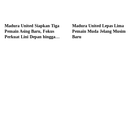
Madura United Siapkan Tiga
Madura United Lepas Lima
Pemain Asing Baru, Fokus
Pemain Muda Jelang Musim
Perkuat Lini Depan hingga
Baru
Tengah