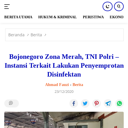
BERITA UTAMA
HUKUM & KRIMINAL
PERISTIWA
EKONOM
Langsung
ke
Beranda
Berita
konten
Bojonegoro Zona Merah, TNI Polri –
Instansi Terkait Lakukan Penyemprotan
Disinfektan
Ahmad Fauzi
-
Berita
23/12/2020