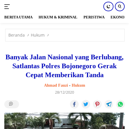
BERITA UTAMA
HUKUM & KRIMINAL
PERISTIWA
EKONOM
Langsung
ke
Beranda
Hukum
konten
Banyak Jalan Nasional yang Berlubang,
Satlantas Polres Bojonegoro Gerak
Cepat Memberikan Tanda
Ahmad Fauzi
-
Hukum
28/12/2020