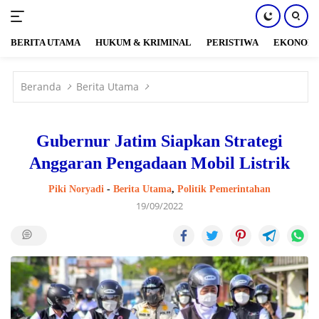
BERITA UTAMA
HUKUM & KRIMINAL
PERISTIWA
EKONOM
Langsung
ke
Beranda
Berita Utama
konten
Gubernur Jatim Siapkan Strategi
Anggaran Pengadaan Mobil Listrik
Piki Noryadi
-
Berita Utama
,
Politik Pemerintahan
19/09/2022