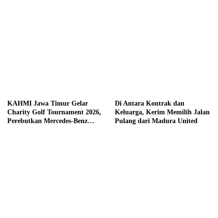
KAHMI Jawa Timur Gelar
Di Antara Kontrak dan
Charity Golf Tournament 2026,
Keluarga, Kerim Memilih Jalan
Perebutkan Mercedes-Benz
Pulang dari Madura United
hingga Hadiah Tunai Rp100
Juta