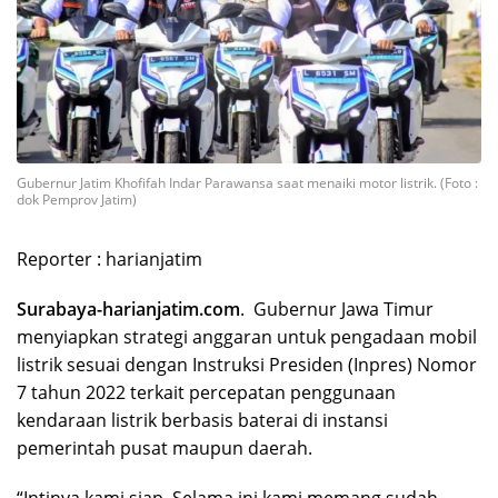
Gubernur Jatim Khofifah Indar Parawansa saat menaiki motor listrik. (Foto :
dok Pemprov Jatim)
Reporter : harianjatim
Surabaya-harianjatim.com
. Gubernur Jawa Timur
menyiapkan strategi anggaran untuk pengadaan mobil
listrik sesuai dengan Instruksi Presiden (Inpres) Nomor
7 tahun 2022 terkait percepatan penggunaan
kendaraan listrik berbasis baterai di instansi
pemerintah pusat maupun daerah.
“Intinya kami siap. Selama ini kami memang sudah