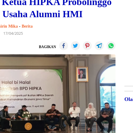
 Ketua HIPKA Probolinggo
si Usaha Alumni HMI
irin Mika
-
Berita
17/04/2025
BAGIKAN
Ola