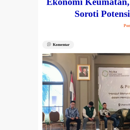
Ekonomi Keumatan,
Soroti Poten
Pon
Komentar