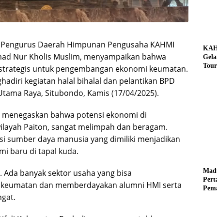
 Pengurus Daerah Himpunan Pengusaha KAHMI
KAH
mad Nur Kholis Muslim, menyampaikan bahwa
Gela
Tour
 strategis untuk pengembangan ekonomi keumatan.
Pere
adiri kegiatan halal bihalal dan pelantikan BPD
Benz
 Utama Raya, Situbondo, Kamis (17/04/2025).
Tuna
s menegaskan bahwa potensi ekonomi di
ilayah Paiton, sangat melimpah dan beragam.
si sumber daya manusia yang dimiliki menjadikan
i baru di tapal kuda.
Mad
is. Ada banyak sektor usaha yang bisa
Per
s keumatan dan memberdayakan alumni HMI serta
Pema
ngat.
Mus