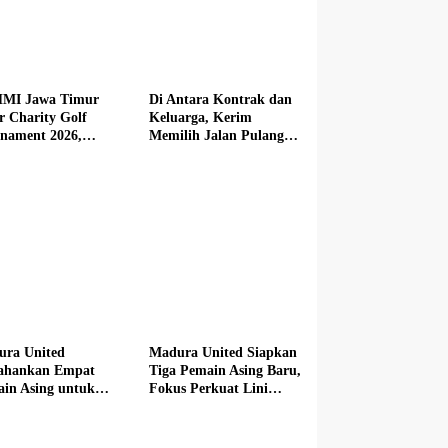
MI Jawa Timur
Di Antara Kontrak dan
r Charity Golf
Keluarga, Kerim
nament 2026,
Memilih Jalan Pulang
butkan Mercedes-
dari Madura United
 hingga Hadiah
i Rp100 Juta
ura United
Madura United Siapkan
tahankan Empat
Tiga Pemain Asing Baru,
in Asing untuk
Fokus Perkuat Lini
im Baru
Depan hingga Tengah