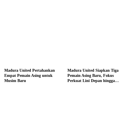
hingga Hadiah Tunai Rp100
Juta
Madura United Pertahankan
Madura United Siapkan Tiga
Empat Pemain Asing untuk
Pemain Asing Baru, Fokus
Musim Baru
Perkuat Lini Depan hingga
Tengah