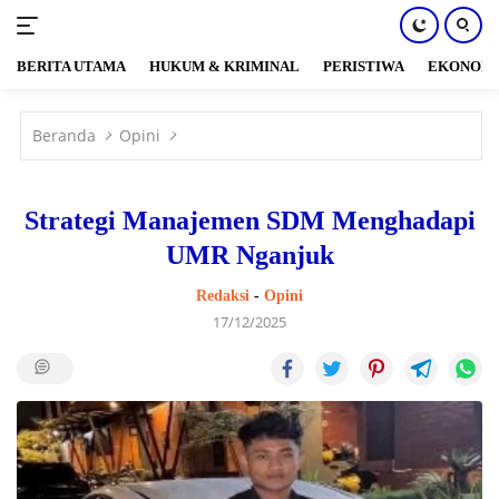
BERITA UTAMA
HUKUM & KRIMINAL
PERISTIWA
EKONOM
Langsung
ke
Beranda
Opini
konten
Strategi Manajemen SDM Menghadapi
UMR Nganjuk
Redaksi
-
Opini
17/12/2025