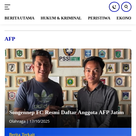
BERITA UTAMA
HUKUM & KRIMINAL
PERISTIWA
EKONOM
Langsung
ke
AFP
konten
Songennep FC Resmi Daftar Anggota AFP Jatim
Olahraga
|
17/10/2025
Berita Terkait