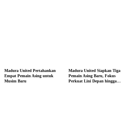
hingga Hadiah Tunai Rp100
Juta
Madura United Pertahankan
Madura United Siapkan Tiga
Empat Pemain Asing untuk
Pemain Asing Baru, Fokus
Musim Baru
Perkuat Lini Depan hingga
Tengah