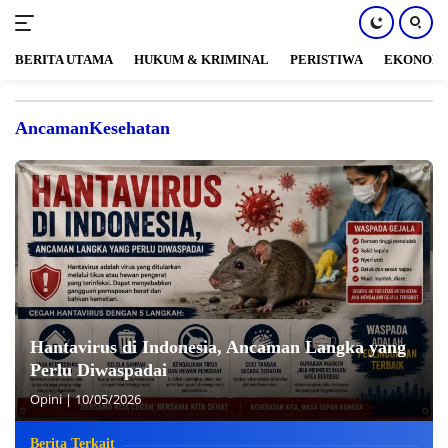
BERITA UTAMA
HUKUM & KRIMINAL
PERISTIWA
EKONOM
Langsung
ke
AncamanKesehatan
konten
Hantavirus di Indonesia, Ancaman Langka yang
Perlu Diwaspadai
Opini
|
10/05/2026
Berita Terkait