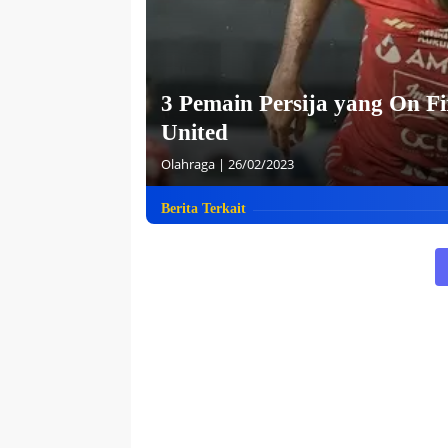
3
Pemain Persija yang On 
United
Olahraga
|
26/02/2023
Berita Terkait