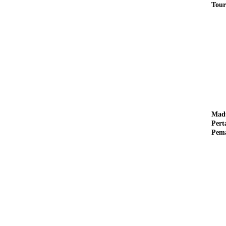
Tour
Pere
Benz
Tuna
Mad
Per
Pema
Mus