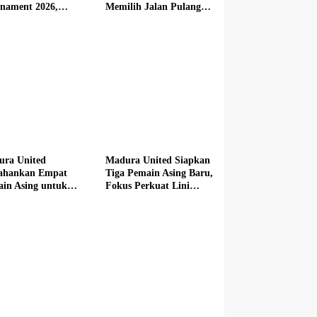
nament 2026,
Memilih Jalan Pulang
butkan Mercedes-
dari Madura United
 hingga Hadiah
i Rp100 Juta
ura United
Madura United Siapkan
tahankan Empat
Tiga Pemain Asing Baru,
in Asing untuk
Fokus Perkuat Lini
im Baru
Depan hingga Tengah