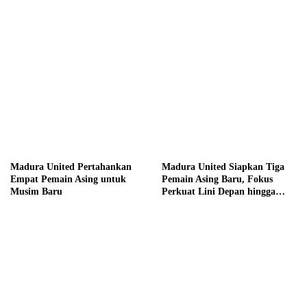
hingga Hadiah Tunai Rp100
Juta
Madura United Pertahankan
Madura United Siapkan Tiga
Empat Pemain Asing untuk
Pemain Asing Baru, Fokus
Musim Baru
Perkuat Lini Depan hingga
Tengah