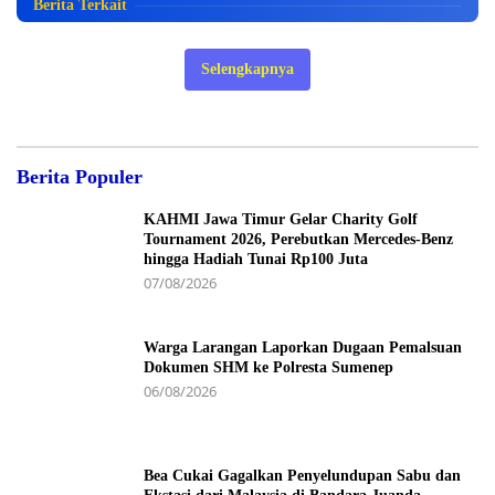
Berita Terkait
Selengkapnya
Berita Populer
KAHMI Jawa Timur Gelar Charity Golf
Tournament 2026, Perebutkan Mercedes-Benz
hingga Hadiah Tunai Rp100 Juta
07/08/2026
Warga Larangan Laporkan Dugaan Pemalsuan
Dokumen SHM ke Polresta Sumenep
06/08/2026
Bea Cukai Gagalkan Penyelundupan Sabu dan