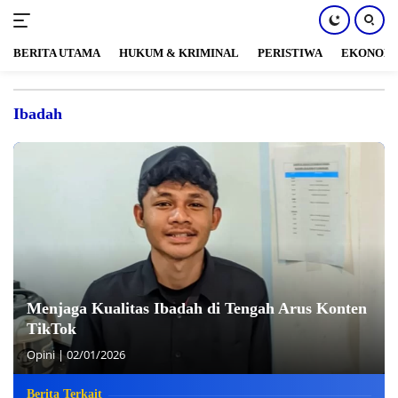
BERITA UTAMA
HUKUM & KRIMINAL
PERISTIWA
EKONOM
Langsung
ke
Ibadah
konten
Menjaga Kualitas Ibadah di Tengah Arus Konten
TikTok
Opini
|
02/01/2026
Berita Terkait