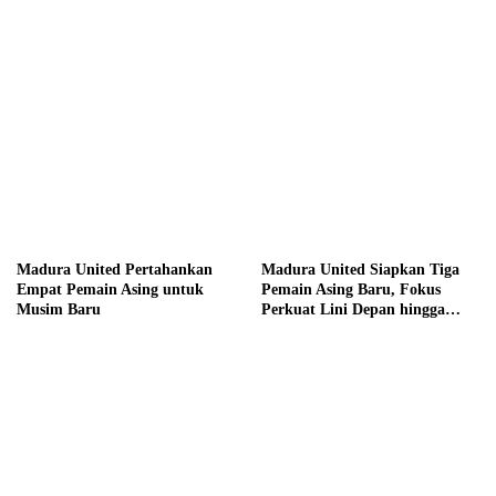
hingga Hadiah Tunai Rp100
Juta
Madura United Pertahankan
Madura United Siapkan Tiga
Empat Pemain Asing untuk
Pemain Asing Baru, Fokus
Musim Baru
Perkuat Lini Depan hingga
Tengah