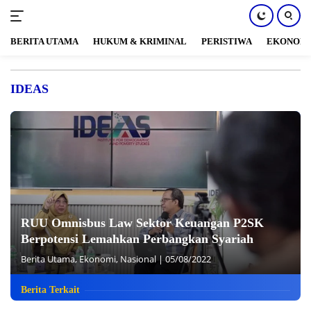
BERITA UTAMA
HUKUM & KRIMINAL
PERISTIWA
EKONOM
Langsung
ke
IDEAS
konten
RUU Omnisbus Law Sektor Keuangan P2SK
Berpotensi Lemahkan Perbangkan Syariah
Berita Utama
,
Ekonomi
,
Nasional
|
05/08/2022
Berita Terkait