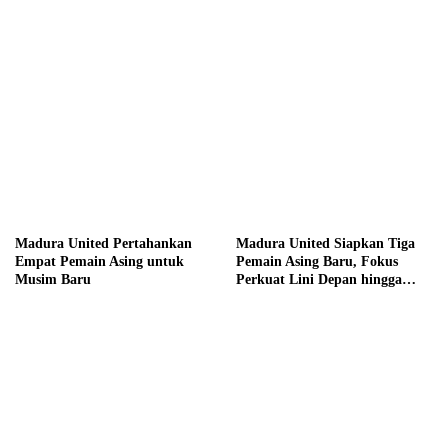
hingga Hadiah Tunai Rp100
Juta
Madura United Pertahankan
Madura United Siapkan Tiga
Empat Pemain Asing untuk
Pemain Asing Baru, Fokus
Musim Baru
Perkuat Lini Depan hingga
Tengah