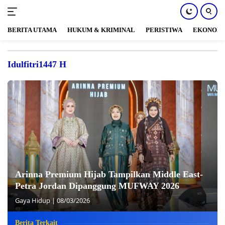
BERITA UTAMA
HUKUM & KRIMINAL
PERISTIWA
EKONOM
Langsung
ke
Idulfitri1447 H
konten
Arinna Premium Hijab Tampilkan Middle East-
Petra Jordan Dipanggung MUFWAY 2026
Gaya Hidup
|
08/03/2026
Berita Terkait