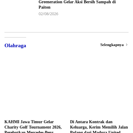
Greeneration Gelar Aksi Bersih Sampah di
Paiton
02/08/2026
Selengkapnya
Olahraga
KAHMI Jawa Timur Gelar
Di Antara Kontrak dan
Charity Golf Tournament 2026,
Keluarga, Kerim Memilih Jalan
Perebutkan Mercedes-Benz
Pulang dari Madura United