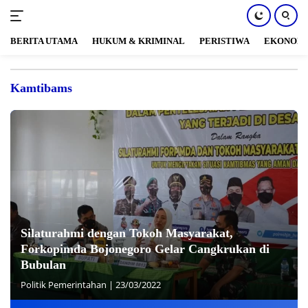
BERITA UTAMA
HUKUM & KRIMINAL
PERISTIWA
EKONOM
Langsung
ke
Kamtibams
konten
Silaturahmi dengan Tokoh Masyarakat,
Forkopimda Bojonegoro Gelar Cangkrukan di
Bubulan
Politik Pemerintahan
|
23/03/2022