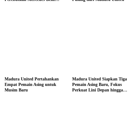
hingga Hadiah Tunai Rp100
Juta
Madura United Pertahankan
Madura United Siapkan Tiga
Empat Pemain Asing untuk
Pemain Asing Baru, Fokus
Musim Baru
Perkuat Lini Depan hingga
Tengah