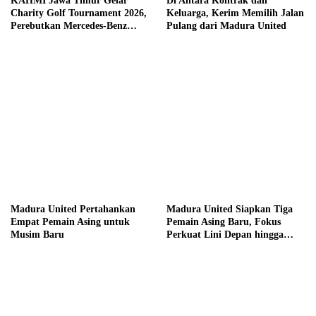
KAHMI Jawa Timur Gelar
Di Antara Kontrak dan
Charity Golf Tournament 2026,
Keluarga, Kerim Memilih Jalan
Perebutkan Mercedes-Benz
Pulang dari Madura United
hingga Hadiah Tunai Rp100
Juta
Madura United Pertahankan
Madura United Siapkan Tiga
Empat Pemain Asing untuk
Pemain Asing Baru, Fokus
Musim Baru
Perkuat Lini Depan hingga
Tengah