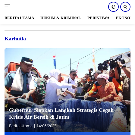
BERITA UTAMA
HUKUM & KRIMINAL
PERISTIWA
EKONOM
Langsung
ke
Karhutla
konten
Gubernur Siapkan Langkah Strategis Cegah
Krisis Air Bersih di Jatim
Berita Utama
|
14/06/2023