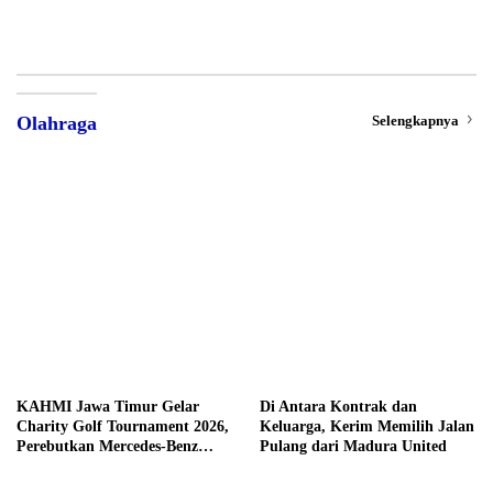
Selengkapnya
Olahraga
KAHMI Jawa Timur Gelar
Di Antara Kontrak dan
Charity Golf Tournament 2026,
Keluarga, Kerim Memilih Jalan
Perebutkan Mercedes-Benz
Pulang dari Madura United
hingga Hadiah Tunai Rp100
Juta