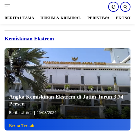
BERITA UTAMA
HUKUM & KRIMINAL
PERISTIWA
EKONOM
Langsung
ke
Kemiskinan Ekstrem
konten
Angka Kemiskinan Ekstrem di Jatim Turun 3,74
Persen
Berita Utama
|
26/08/2024
Berita Terkait