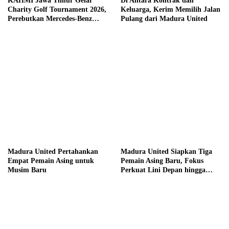
KAHMI Jawa Timur Gelar
Di Antara Kontrak dan
Charity Golf Tournament 2026,
Keluarga, Kerim Memilih Jalan
Perebutkan Mercedes-Benz
Pulang dari Madura United
hingga Hadiah Tunai Rp100
Juta
Madura United Pertahankan
Madura United Siapkan Tiga
Empat Pemain Asing untuk
Pemain Asing Baru, Fokus
Musim Baru
Perkuat Lini Depan hingga
Tengah