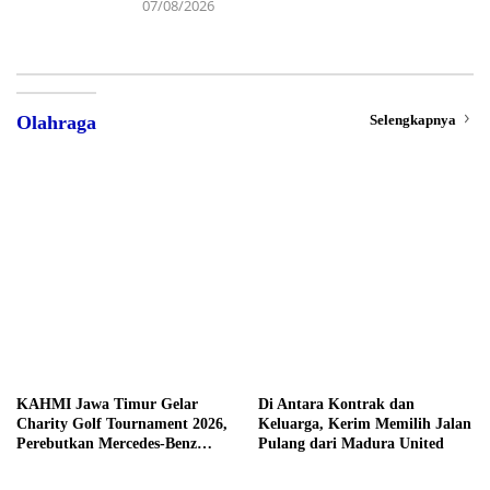
07/08/2026
Selengkapnya
Olahraga
KAHMI Jawa Timur Gelar
Di Antara Kontrak dan
Charity Golf Tournament 2026,
Keluarga, Kerim Memilih Jalan
Perebutkan Mercedes-Benz
Pulang dari Madura United
hingga Hadiah Tunai Rp100
Juta