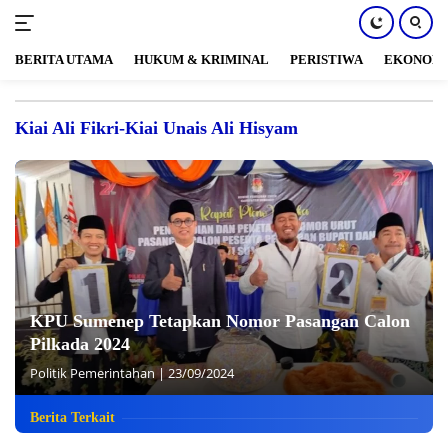
BERITA UTAMA
HUKUM & KRIMINAL
PERISTIWA
EKONOM
Langsung
ke
Kiai Ali Fikri-Kiai Unais Ali Hisyam
konten
KPU Sumenep Tetapkan Nomor Pasangan Calon
Pilkada 2024
Politik Pemerintahan
|
23/09/2024
Berita Terkait