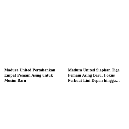
hingga Hadiah Tunai Rp100
Juta
Madura United Pertahankan
Madura United Siapkan Tiga
Empat Pemain Asing untuk
Pemain Asing Baru, Fokus
Musim Baru
Perkuat Lini Depan hingga
Tengah