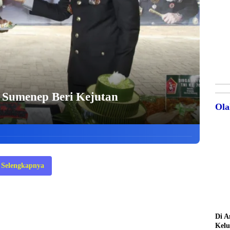
 Sumenep Beri Kejutan
Ola
Selengkapnya
Di A
Kelu