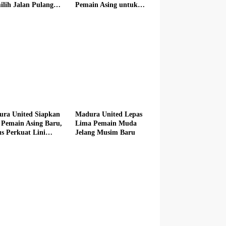
lih Jalan Pulang
Pemain Asing untuk
 Madura United
Musim Baru
ra United Siapkan
Madura United Lepas
 Pemain Asing Baru,
Lima Pemain Muda
s Perkuat Lini
Jelang Musim Baru
n hingga Tengah