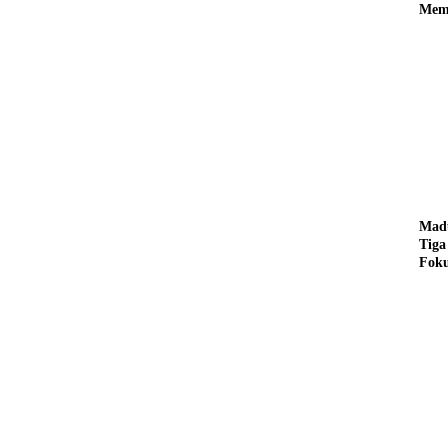
Memi
dari
Madu
Tiga
Foku
Depa