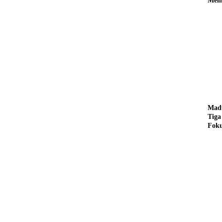
Memi
dari
Madu
Tiga
Foku
Depa