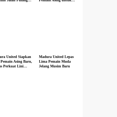
lih Jalan Pulang
Pemain Asing untuk
 Madura United
Musim Baru
ra United Siapkan
Madura United Lepas
 Pemain Asing Baru,
Lima Pemain Muda
s Perkuat Lini
Jelang Musim Baru
n hingga Tengah