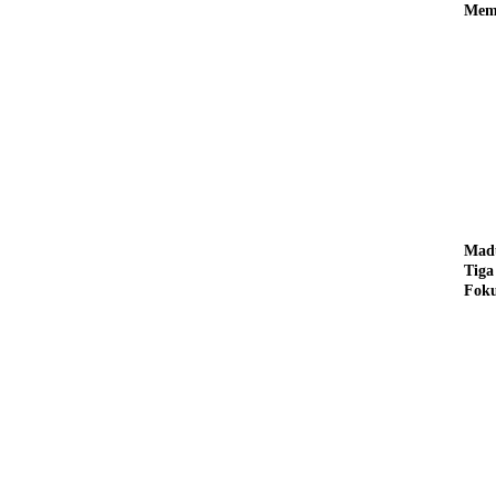
Memi
dari
Madu
Tiga
Foku
Depa