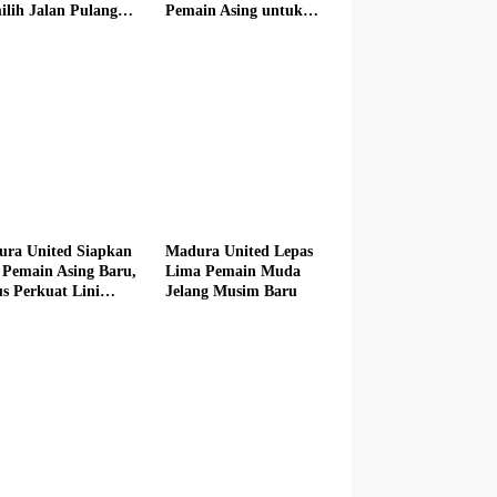
lih Jalan Pulang
Pemain Asing untuk
 Madura United
Musim Baru
ra United Siapkan
Madura United Lepas
 Pemain Asing Baru,
Lima Pemain Muda
s Perkuat Lini
Jelang Musim Baru
n hingga Tengah