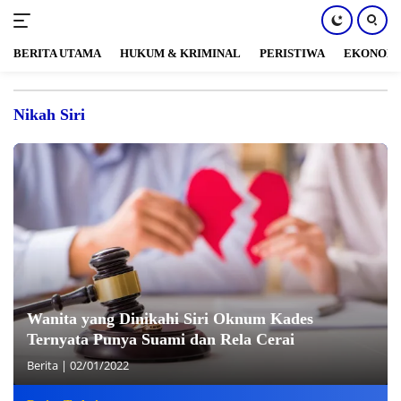
BERITA UTAMA
HUKUM & KRIMINAL
PERISTIWA
EKONOM
Langsung
ke
Nikah Siri
konten
Wanita yang Dinikahi Siri Oknum Kades
Ternyata Punya Suami dan Rela Cerai
Berita
|
02/01/2022