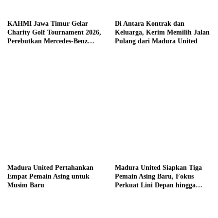
KAHMI Jawa Timur Gelar
Di Antara Kontrak dan
Charity Golf Tournament 2026,
Keluarga, Kerim Memilih Jalan
Perebutkan Mercedes-Benz
Pulang dari Madura United
hingga Hadiah Tunai Rp100
Juta
Madura United Pertahankan
Madura United Siapkan Tiga
Empat Pemain Asing untuk
Pemain Asing Baru, Fokus
Musim Baru
Perkuat Lini Depan hingga
Tengah