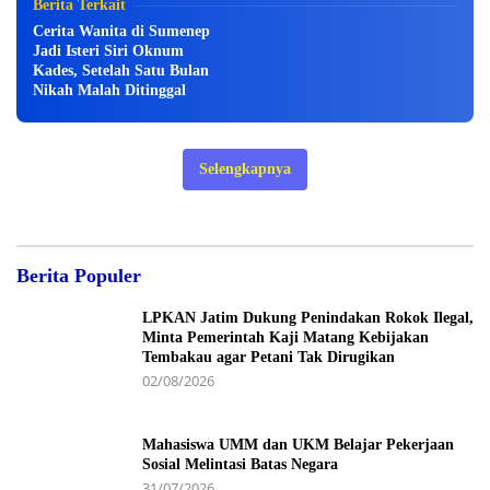
Berita Terkait
Cerita Wanita di Sumenep
Jadi Isteri Siri Oknum
Kades, Setelah Satu Bulan
Nikah Malah Ditinggal
Selengkapnya
Berita Populer
LPKAN Jatim Dukung Penindakan Rokok Ilegal,
Minta Pemerintah Kaji Matang Kebijakan
Tembakau agar Petani Tak Dirugikan
02/08/2026
Mahasiswa UMM dan UKM Belajar Pekerjaan
Sosial Melintasi Batas Negara
31/07/2026