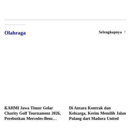
Selengkapnya
Olahraga
KAHMI Jawa Timur Gelar
Di Antara Kontrak dan
Charity Golf Tournament 2026,
Keluarga, Kerim Memilih Jalan
Perebutkan Mercedes-Benz
Pulang dari Madura United
hingga Hadiah Tunai Rp100
Juta