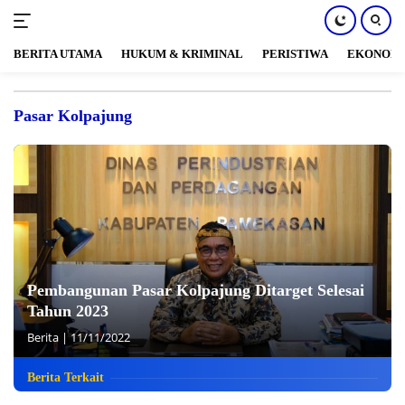
BERITA UTAMA
HUKUM & KRIMINAL
PERISTIWA
EKONOM
Langsung
ke
Pasar Kolpajung
konten
Pembangunan Pasar Kolpajung Ditarget Selesai
Tahun 2023
Berita
|
11/11/2022
Berita Terkait