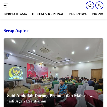
BERITA UTAMA
HUKUM & KRIMINAL
PERISTIWA
EKONOM
Langsung
ke
Serap Aspirasi
konten
Said Abdullah Dorong Pemuda dan Mahasiswa
jadi Agen Perubahan