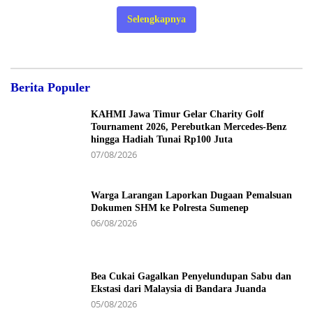
Selengkapnya
Berita Populer
KAHMI Jawa Timur Gelar Charity Golf
Tournament 2026, Perebutkan Mercedes-Benz
hingga Hadiah Tunai Rp100 Juta
07/08/2026
Warga Larangan Laporkan Dugaan Pemalsuan
Dokumen SHM ke Polresta Sumenep
06/08/2026
Bea Cukai Gagalkan Penyelundupan Sabu dan
Ekstasi dari Malaysia di Bandara Juanda
05/08/2026