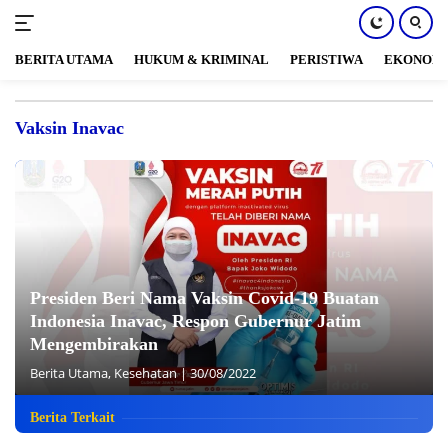
BERITA UTAMA
HUKUM & KRIMINAL
PERISTIWA
EKONOM
Langsung
ke
Vaksin Inavac
konten
Presiden Beri Nama Vaksin Covid-19 Buatan
Indonesia Inavac, Respon Gubernur Jatim
Mengembirakan
Berita Utama
,
Kesehatan
|
30/08/2022
Berita Terkait