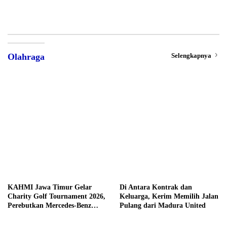
Selengkapnya
Olahraga
KAHMI Jawa Timur Gelar
Di Antara Kontrak dan
Charity Golf Tournament 2026,
Keluarga, Kerim Memilih Jalan
Perebutkan Mercedes-Benz
Pulang dari Madura United
hingga Hadiah Tunai Rp100
Juta