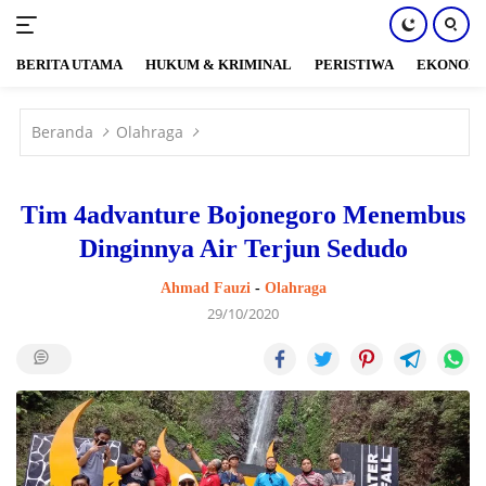
BERITA UTAMA
HUKUM & KRIMINAL
PERISTIWA
EKONOM
Langsung
ke
Beranda
Olahraga
konten
Tim 4advanture Bojonegoro Menembus
Dinginnya Air Terjun Sedudo
Ahmad Fauzi
-
Olahraga
29/10/2020