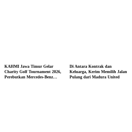
KAHMI Jawa Timur Gelar
Di Antara Kontrak dan
Charity Golf Tournament 2026,
Keluarga, Kerim Memilih Jalan
Perebutkan Mercedes-Benz
Pulang dari Madura United
hingga Hadiah Tunai Rp100
Juta