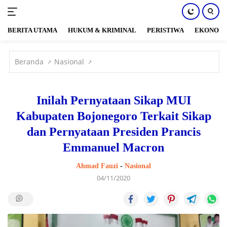
BERITA UTAMA
HUKUM & KRIMINAL
PERISTIWA
EKONOM
Langsung
ke
Beranda
Nasional
konten
Inilah Pernyataan Sikap MUI
Kabupaten Bojonegoro Terkait Sikap
dan Pernyataan Presiden Prancis
Emmanuel Macron
Ahmad Fauzi
-
Nasional
04/11/2020