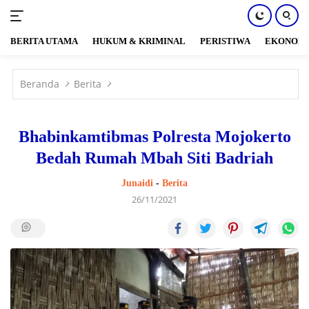
BERITA UTAMA
HUKUM & KRIMINAL
PERISTIWA
EKONOM
Langsung
ke
Beranda
Berita
konten
Bhabinkamtibmas Polresta Mojokerto
Bedah Rumah Mbah Siti Badriah
Junaidi
-
Berita
26/11/2021