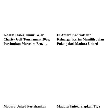
KAHMI Jawa Timur Gelar
Di Antara Kontrak dan
Charity Golf Tournament 2026,
Keluarga, Kerim Memilih Jalan
Perebutkan Mercedes-Benz
Pulang dari Madura United
hingga Hadiah Tunai Rp100
Juta
Madura United Pertahankan
Madura United Siapkan Tiga