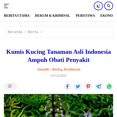
BERITA UTAMA
HUKUM & KRIMINAL
PERISTIWA
EKONOM
Langsung
ke
Beranda
Berita
konten
Kumis Kucing Tanaman Asli Indonesia
Ampuh Obati Penyakit
Junaidi
-
Berita
,
Kesehatan
13/12/2021