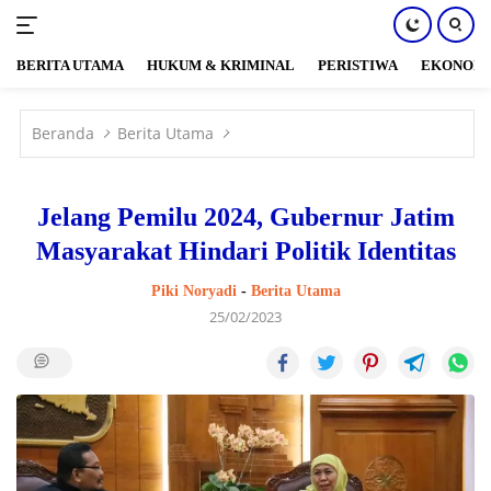
BERITA UTAMA
HUKUM & KRIMINAL
PERISTIWA
EKONOM
Langsung
ke
Beranda
Berita Utama
konten
Jelang Pemilu 2024, Gubernur Jatim
Masyarakat Hindari Politik Identitas
Piki Noryadi
-
Berita Utama
25/02/2023