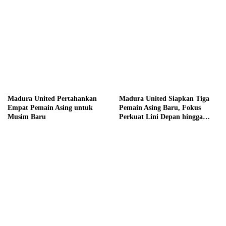
Madura United Pertahankan
Madura United Siapkan Tiga
Empat Pemain Asing untuk
Pemain Asing Baru, Fokus
Musim Baru
Perkuat Lini Depan hingga
Tengah