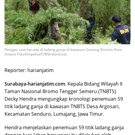
Petugas saat berada di ladang ganja di kawasan Gunung Bromio (foto:
Antara Foto/Ampelsa/CNNIndonesia)
Reporter: harianjatim
Surabaya-harianjatim.com
. Kepala Bidang Wilayah II
Taman Nasional Bromo Tengger Semeru (TNBTS)
Decky Hendra mengungkap kronologi penemuan 59
titik ladang ganja di kawasan TNBTS Desa Argosari,
Kecamatan Senduro, Lumajang, Jawa Timur.
Hendra menjelaskan penemuan 59 titik ladang ganja
dengan luas lahan bervariasi itu dilakukan oleh