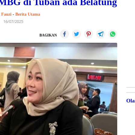
MBG di Tuban ada Belatung
Fauzi
-
Berita Utama
16/07/2025
BAGIKAN
Ola