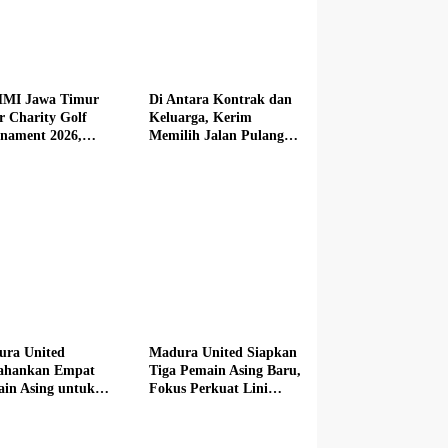
MI Jawa Timur
Di Antara Kontrak dan
r Charity Golf
Keluarga, Kerim
nament 2026,
Memilih Jalan Pulang
butkan Mercedes-
dari Madura United
 hingga Hadiah
i Rp100 Juta
ura United
Madura United Siapkan
tahankan Empat
Tiga Pemain Asing Baru,
in Asing untuk
Fokus Perkuat Lini
im Baru
Depan hingga Tengah