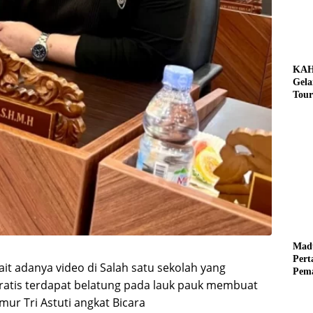
KAH
Gela
Tour
Pere
Benz
Tuna
Mad
Per
kait adanya video di Salah satu sekolah yang
Pema
atis terdapat belatung pada lauk pauk membuat
Mus
mur Tri Astuti angkat Bicara