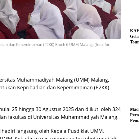
KAH
Gela
Tour
dian dan Kepemimpinan (P2KK) Batch 6 UMM Malang. (foto: for
Pere
Benz
Tuna
iversitas Muhammadiyah Malang (UMM) Malang,
ntukan Kepribadian dan Kepemimpinan (P2KK)
ulai 25 hingga 30 Agustus 2025 dan diikuti oleh 324
Mad
Per
dan fakultas di Universitas Muhammadiyah Malang.
Pema
Mus
hadiri langsung oleh Kepala Pusdiklat UMM,
 V UMM. Kehadiran para pimpinan tersebut menjadi