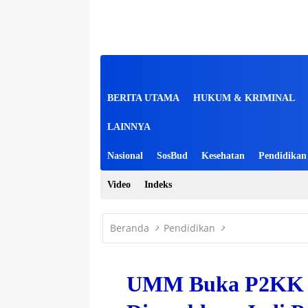
BERITA UTAMA
HUKUM & KRIMINAL
LAINNYA
Nasional
SosBud
Kesehatan
Pendidikan
Video
Indeks
Beranda
Pendidikan
UMM Buka P2KK B