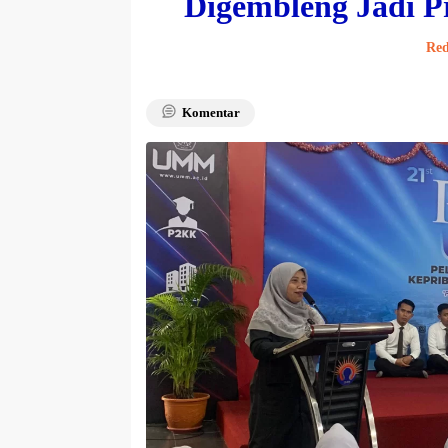
Digembleng Jadi P
Red
Komentar