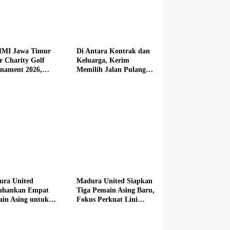
MI Jawa Timur
Di Antara Kontrak dan
r Charity Golf
Keluarga, Kerim
nament 2026,
Memilih Jalan Pulang
butkan Mercedes-
dari Madura United
 hingga Hadiah
i Rp100 Juta
ura United
Madura United Siapkan
tahankan Empat
Tiga Pemain Asing Baru,
in Asing untuk
Fokus Perkuat Lini
im Baru
Depan hingga Tengah