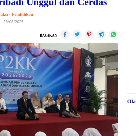
ribadi Unggul dan Cerdas
aksi
-
Pendidikan
26/08/2025
BAGIKAN
Ola