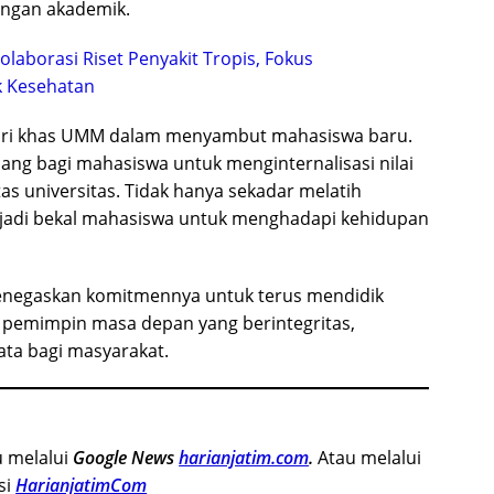
ungan akademik.
laborasi Riset Penyakit Tropis, Fokus
 Kesehatan
n ciri khas UMM dalam menyambut mahasiswa baru.
uang bagi mahasiswa untuk menginternalisasi nilai
tas universitas. Tidak hanya sekadar melatih
njadi bekal mahasiswa untuk menghadapi kehidupan
enegaskan komitmennya untuk terus mendidik
i pemimpin masa depan yang berintegritas,
ata bagi masyarakat.
u melalui
Google News
harianjatim.com
.
Atau melalui
si
HarianjatimCom