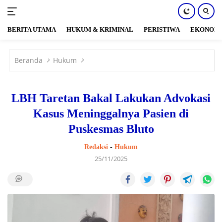
BERITA UTAMA
HUKUM & KRIMINAL
PERISTIWA
EKONOM
Langsung
ke
Beranda
Hukum
konten
LBH Taretan Bakal Lakukan Advokasi
Kasus Meninggalnya Pasien di
Puskesmas Bluto
Redaksi
-
Hukum
25/11/2025