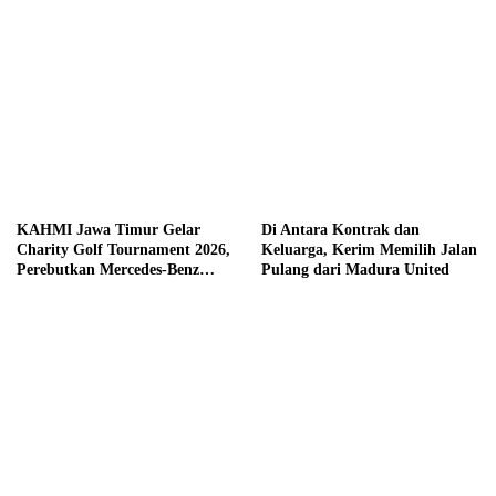
KAHMI Jawa Timur Gelar
Di Antara Kontrak dan
Charity Golf Tournament 2026,
Keluarga, Kerim Memilih Jalan
Perebutkan Mercedes-Benz
Pulang dari Madura United
hingga Hadiah Tunai Rp100
Juta