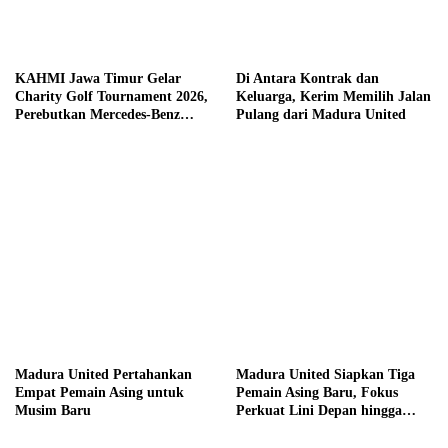
KAHMI Jawa Timur Gelar
Di Antara Kontrak dan
Charity Golf Tournament 2026,
Keluarga, Kerim Memilih Jalan
Perebutkan Mercedes-Benz
Pulang dari Madura United
hingga Hadiah Tunai Rp100
Juta
Madura United Pertahankan
Madura United Siapkan Tiga
Empat Pemain Asing untuk
Pemain Asing Baru, Fokus
Musim Baru
Perkuat Lini Depan hingga
Tengah