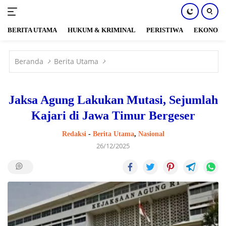
BERITA UTAMA
HUKUM & KRIMINAL
PERISTIWA
EKONOM
Langsung
ke
Beranda
Berita Utama
konten
Jaksa Agung Lakukan Mutasi, Sejumlah
Kajari di Jawa Timur Bergeser
Redaksi
-
Berita Utama
,
Nasional
26/12/2025