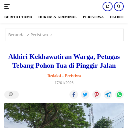
BERITA UTAMA
HUKUM & KRIMINAL
PERISTIWA
EKONOM
Langsung
ke
Beranda
Peristiwa
konten
Akhiri Kekhawatiran Warga, Petugas
Tebang Pohon Tua di Pinggir Jalan
Redaksi
-
Peristiwa
17/01/2026