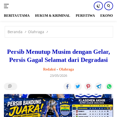
BERITA UTAMA
HUKUM & KRIMINAL
PERISTIWA
EKONOM
Langsung
ke
Beranda
Olahraga
konten
Persib Menutup Musim dengan Gelar,
Persis Gagal Selamat dari Degradasi
Redaksi
-
Olahraga
23/05/2026