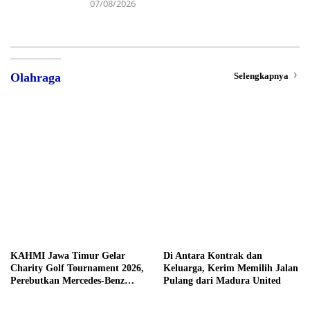
07/08/2026
Selengkapnya
Olahraga
KAHMI Jawa Timur Gelar
Di Antara Kontrak dan
Charity Golf Tournament 2026,
Keluarga, Kerim Memilih Jalan
Perebutkan Mercedes-Benz
Pulang dari Madura United
hingga Hadiah Tunai Rp100
Juta