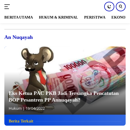
BERITA UTAMA
HUKUM & KRIMINAL
PERISTIWA
EKONOM
Langsung
ke
An Nuqayah
konten
Eks Ketua PAC PKB Jadi Tersangka Pencatutan
BOP Pesantren PP Annuqayah?
Hukum
|
19/04/2022
Berita Terkait