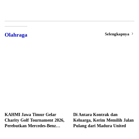
Selengkapnya
Olahraga
KAHMI Jawa Timur Gelar
Di Antara Kontrak dan
Charity Golf Tournament 2026,
Keluarga, Kerim Memilih Jalan
Perebutkan Mercedes-Benz
Pulang dari Madura United
hingga Hadiah Tunai Rp100
Juta