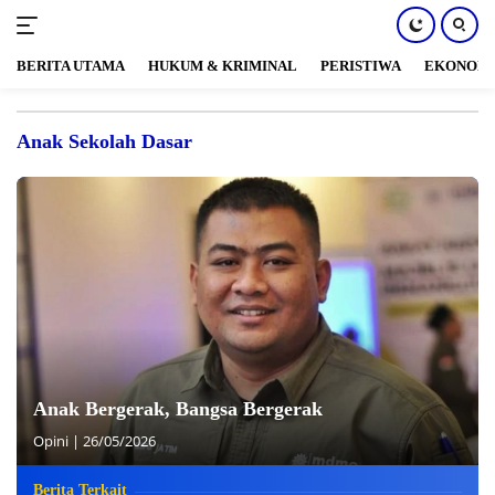
BERITA UTAMA
HUKUM & KRIMINAL
PERISTIWA
EKONOM
Langsung
ke
Anak Sekolah Dasar
konten
Anak Bergerak, Bangsa Bergerak
Opini
|
26/05/2026
Berita Terkait