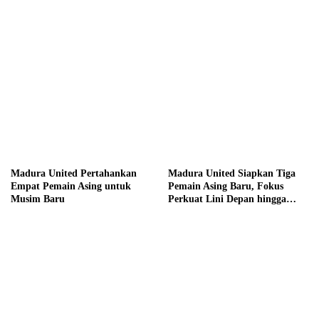
hingga Hadiah Tunai Rp100
Juta
Madura United Pertahankan
Madura United Siapkan Tiga
Empat Pemain Asing untuk
Pemain Asing Baru, Fokus
Musim Baru
Perkuat Lini Depan hingga
Tengah