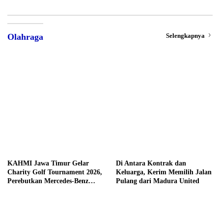
Selengkapnya
Olahraga
KAHMI Jawa Timur Gelar
Di Antara Kontrak dan
Charity Golf Tournament 2026,
Keluarga, Kerim Memilih Jalan
Perebutkan Mercedes-Benz
Pulang dari Madura United
hingga Hadiah Tunai Rp100
Juta