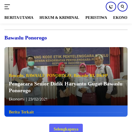
BERITA UTAMA
HUKUM & KRIMINAL
PERISTIWA
EKONOM
Langsung
ke
Bawaslu Ponorogo
konten
Bawaslu
,
BAWASLU PONOROGO
,
Bawaslu RI
,
DKPP
Pengacara Senior Didik Haryanto Gugat Bawaslu
Ponorogo
Ekonomi
|
23/02/2021
Berita Terkait
Selengkapnya