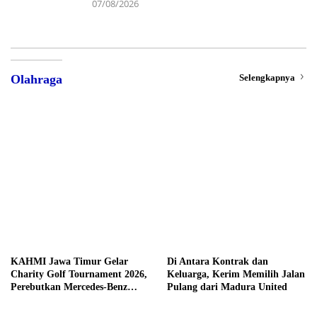
07/08/2026
Selengkapnya
Olahraga
KAHMI Jawa Timur Gelar
Di Antara Kontrak dan
Charity Golf Tournament 2026,
Keluarga, Kerim Memilih Jalan
Perebutkan Mercedes-Benz
Pulang dari Madura United
hingga Hadiah Tunai Rp100
Juta