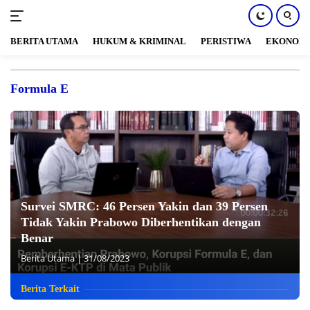
BERITA UTAMA
HUKUM & KRIMINAL
PERISTIWA
EKONOM
Langsung
ke
Formula E
konten
Survei SMRC: 46 Persen Yakin dan 39 Persen
Tidak Yakin Prabowo Diberhentikan dengan
Benar
Berita Utama
|
31/08/2023
Berita Terkait