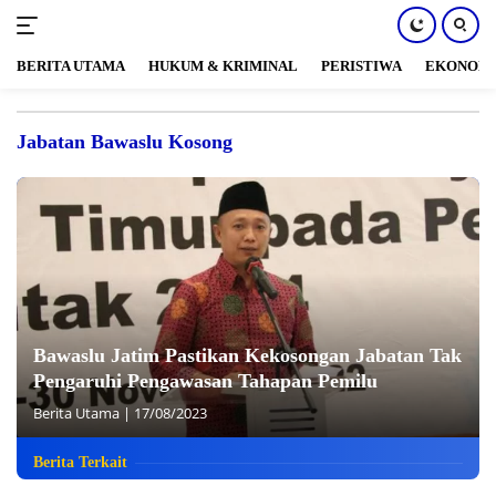
BERITA UTAMA
HUKUM & KRIMINAL
PERISTIWA
EKONOM
Langsung
ke
Jabatan Bawaslu Kosong
konten
Bawaslu Jatim Pastikan Kekosongan Jabatan Tak
Pengaruhi Pengawasan Tahapan Pemilu
Berita Utama
|
17/08/2023
Berita Terkait