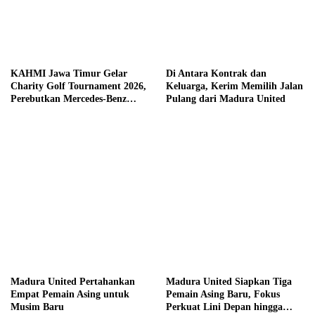
KAHMI Jawa Timur Gelar
Di Antara Kontrak dan
Charity Golf Tournament 2026,
Keluarga, Kerim Memilih Jalan
Perebutkan Mercedes-Benz
Pulang dari Madura United
hingga Hadiah Tunai Rp100
Juta
Madura United Pertahankan
Madura United Siapkan Tiga
Empat Pemain Asing untuk
Pemain Asing Baru, Fokus
Musim Baru
Perkuat Lini Depan hingga