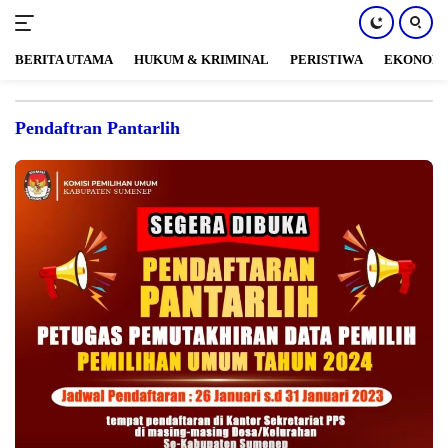
BERITA UTAMA
HUKUM & KRIMINAL
PERISTIWA
EKONOM
Langsung
ke
Pendaftran Pantarlih
konten