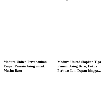
hingga Hadiah Tunai Rp100
Juta
Madura United Pertahankan
Madura United Siapkan Tiga
Empat Pemain Asing untuk
Pemain Asing Baru, Fokus
Musim Baru
Perkuat Lini Depan hingga
Tengah