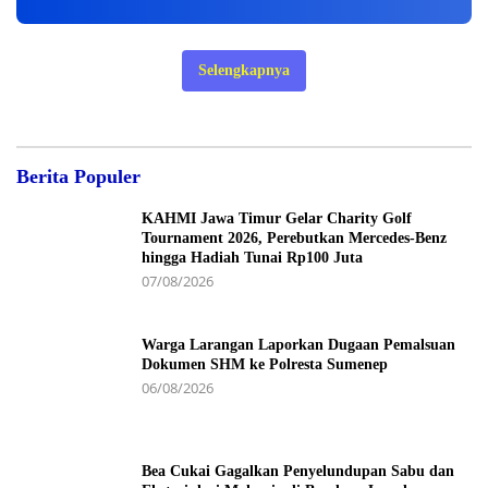
Selengkapnya
Berita Populer
KAHMI Jawa Timur Gelar Charity Golf
Tournament 2026, Perebutkan Mercedes-Benz
hingga Hadiah Tunai Rp100 Juta
07/08/2026
Warga Larangan Laporkan Dugaan Pemalsuan
Dokumen SHM ke Polresta Sumenep
06/08/2026
Bea Cukai Gagalkan Penyelundupan Sabu dan