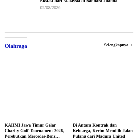
Ekstasi dari Malaysia di Bandara Juanda
05/08/2026
Selengkapnya
Olahraga
KAHMI Jawa Timur Gelar
Di Antara Kontrak dan
Charity Golf Tournament 2026,
Keluarga, Kerim Memilih Jalan
Perebutkan Mercedes-Benz
Pulang dari Madura United